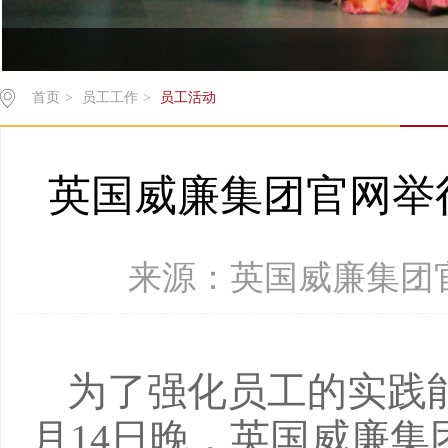
首页
>
员工工作
>
员工活动
英国威廉集团官网举行
来源：英国威廉集团官网覃
为了强化员工的实践
月14日晚，英国威廉