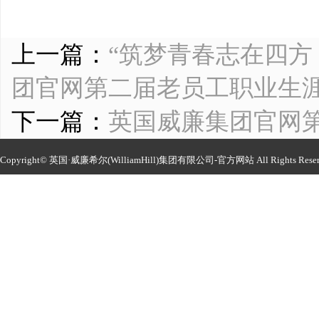
上一篇：
“筑梦青春志在四方
团官网第二届老员工职业生
下一篇：
英国威廉集团官网
Copyright© 英国·威廉希尔(WilliamHill)集团有限公司-官方网站 All Rights Re