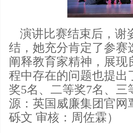
演讲比赛结束后，谢
结，她充分肯定了参赛
阐释教育家精神，展现
程中存在的问题也提出
奖5名、二等奖7名、三
源：英国威廉集团官网覃
砾文 审核：周佐霖）