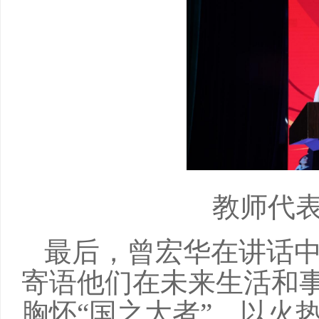
教师代
最后，曾宏华在讲话
寄语他们在未来生活和
胸怀
“国之大者”，以火