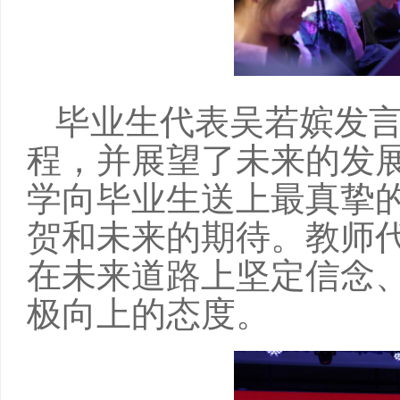
毕业生代表吴若嫔发
程，并展望了未来的发
学向毕业生送上最真挚
贺和未来的期待。教师
在未来道路上坚定信念
极向上的态度。