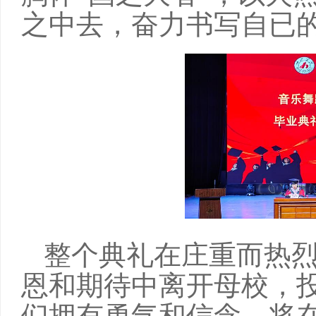
之中去，奋力书写自已
整个典礼在庄重而热
恩和期待中离开母校，
们拥有勇气和信念，将