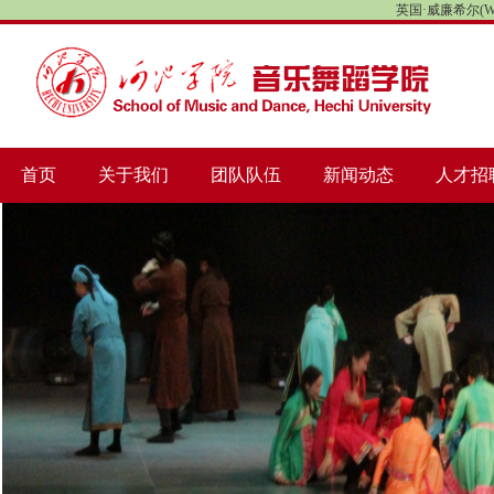
英国·威廉希尔(Wi
首页
关于我们
团队队伍
新闻动态
人才招