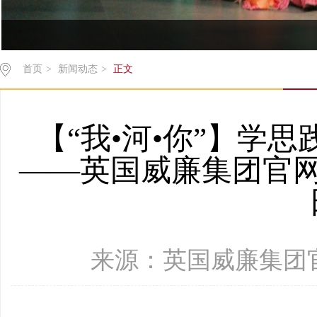
首页
>
新闻动态
>
正文
【“我•河•你”】学
——英国威廉集团官网
来源：英国威廉集团官网刘