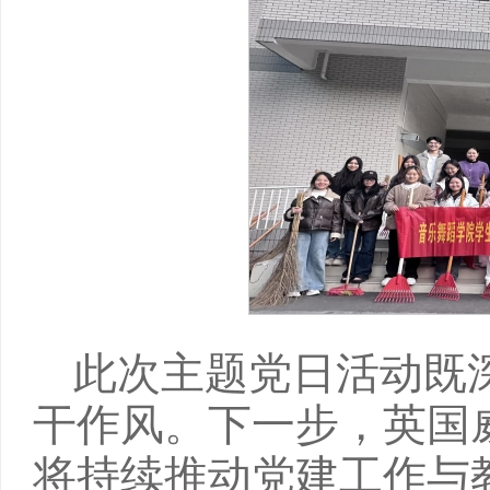
此次主题党日活动既
干作风。下一步，英国
将持续推动党建工作与